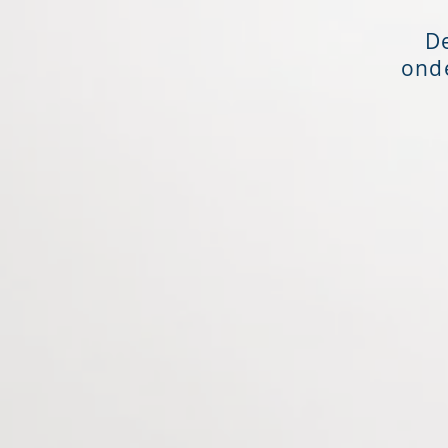
De
ond