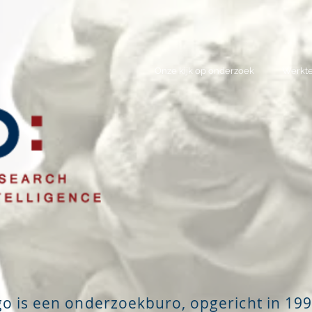
Onze kijk op onderzoek
Werkte
go is een onderzoekburo, opgericht in 19