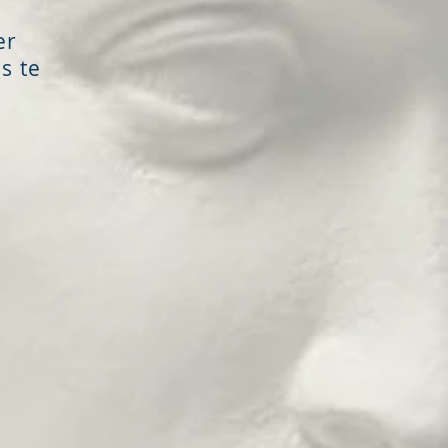
er
s te